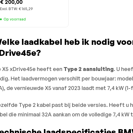
€ 200,00
Excl. BTW:
€ 165,29
Op voorraad
elke laadkabel heb ik nodig vo
Drive45e?
 X5 xDrive45e heeft een
Type 2 aansluiting
. U hee
dig. Het laadvermogen verschilt per bouwjaar: modell
A), de vernieuwde X5 vanaf 2023 laadt met 7,4 kW (1-f
zelfde Type 2 kabel past bij beide versies. Heeft u
bel die minimaal 32A aankan om de volledige 7,4 kW 
echnische laadspecificaties B