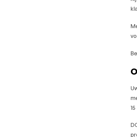
kl
Me
vo
Be
O
Uw
me
15
DC
pr