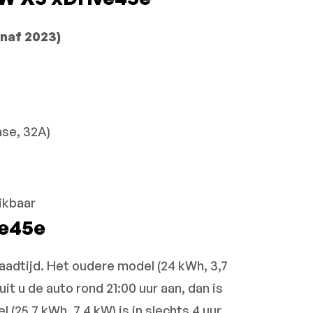
anaf 2023)
ase, 32A)
ikbaar
ve45e
laadtijd. Het oudere model (24 kWh, 3,7
uit u de auto rond 21:00 uur aan, dan is
 (25,7 kWh, 7,4 kW) is in slechts 4 uur