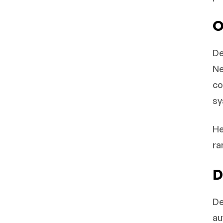
O
De
Ne
co
sy
He
ra
D
De
au