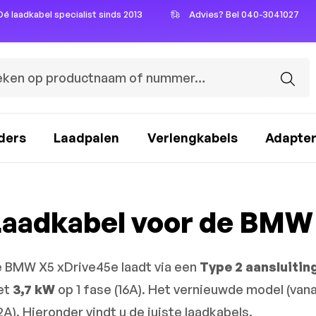
Dé laadkabel specialist sinds 2013
Advies? Bel 040-3041027
ders
Laadpalen
Verlengkabels
Adapte
Laadkabel voor de BMW
 BMW X5 xDrive45e laadt via een
Type 2 aansluitin
et
3,7 kW
op 1 fase (16A). Het vernieuwde model (van
2A). Hieronder vindt u de juiste laadkabels.