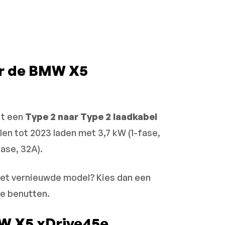
or de BMW X5
ft een
Type 2 naar Type 2 laadkabel
en tot 2023 laden met 3,7 kW (1-fase,
ase, 32A).
 het vernieuwde model? Kies dan een
te benutten.
MW X5 xDrive45e