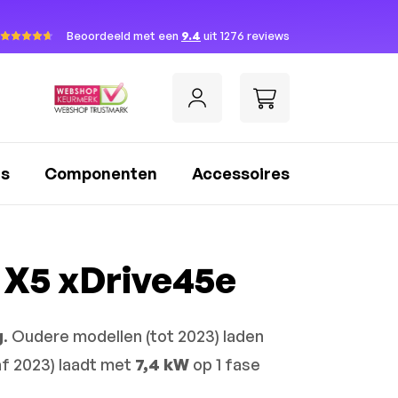
Beoordeeld met een
9.4
uit 1276 reviews
rs
Componenten
Accessoires
 X5 xDrive45e
g
. Oudere modellen (tot 2023) laden
af 2023) laadt met
7,4 kW
op 1 fase