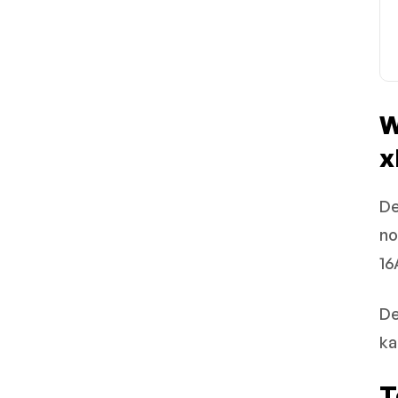
W
x
De
no
16
De
ka
T