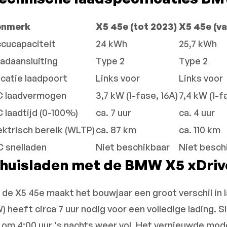
enmerk
X5 45e (tot 2023)
X5 45e (v
cucapaciteit
24 kWh
25,7 kWh
adaansluiting
Type 2
Type 2
catie laadpoort
Links voor
Links voor
C laadvermogen
3,7 kW (1-fase, 16A)
7,4 kW (1-f
 laadtijd (0-100%)
ca. 7 uur
ca. 4 uur
ektrisch bereik (WLTP)
ca. 87 km
ca. 110 km
 snelladen
Niet beschikbaar
Niet besch
huisladen met de BMW X5 xDri
j de X5 45e maakt het bouwjaar een groot verschil in 
) heeft circa 7 uur nodig voor een volledige lading. Sl
j om 4:00 uur 's nachts weer vol. Het vernieuwde model