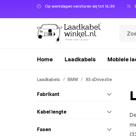
Op werkdagen versturen wij tot 16:30
oekopdracht
Ga naar de hoofdnavigatie
Home
Laadkabels
Mobiele la
Laadkabels
BMW
X5 xDrive45e
Fabrikant
Kabel lengte
De
m
Fasen
(3