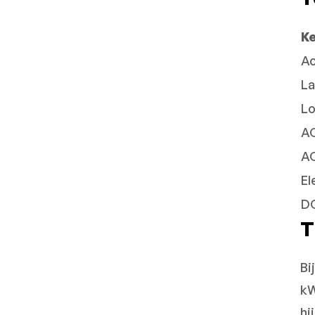
K
Ac
La
Lo
A
AC
El
DC
T
Bi
kW
hi