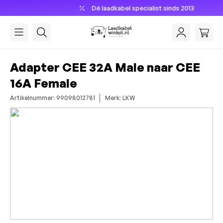
Dé laadkabel specialist sinds 2013
hoofdinhoud
Adapter CEE 32A Male naar CEE
16A Female
Artikelnummer: 99098012781
Merk: LKW
Afbeeldingengalerij overslaan