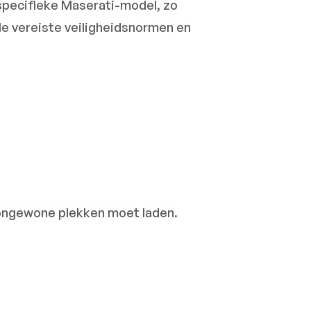
w specifieke Maserati-model, zo
lle vereiste veiligheidsnormen en
op ongewone plekken moet laden.