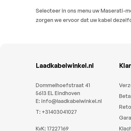
Selecteer in ons menu uw Maserati-mod
zorgen we ervoor dat uw kabel dezelf
Laadkabelwinkel.nl
Kla
Dommelhoefstraat 41
Verz
5613 EL Eindhoven
Beta
E:
info@laadkabelwinkel.nl
Reto
T:
+31403041027
Gara
KvK: 17227169
Klac