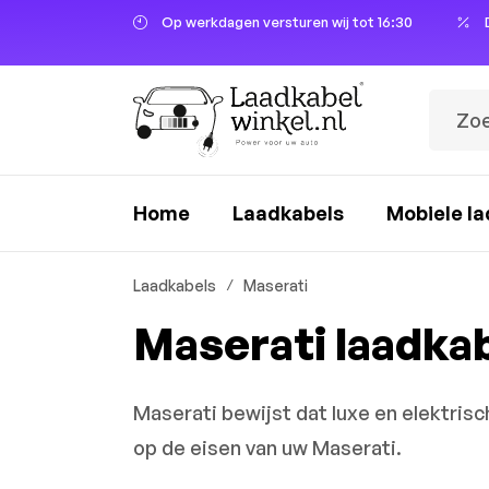
Op werkdagen versturen wij tot 16:30
oekopdracht
Ga naar de hoofdnavigatie
Home
Laadkabels
Mobiele la
Laadkabels
Maserati
Maserati laadka
Maserati bewijst dat luxe en elektris
op de eisen van uw Maserati.