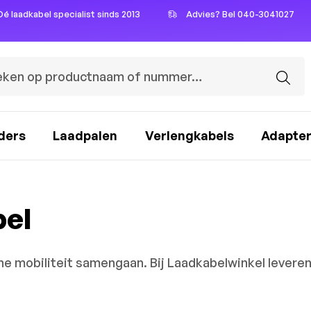
Dé laadkabel specialist sinds 2013
Advies? Bel 040-3041027
ders
Laadpalen
Verlengkabels
Adapte
bel
che mobiliteit samengaan. Bij Laadkabelwinkel levere