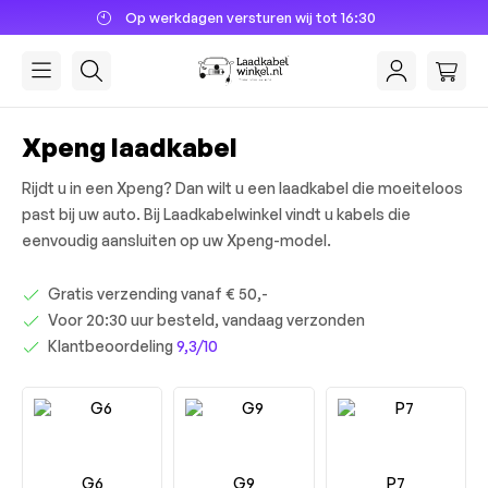
rsturen wij tot 16:30
Dé laadkab
hoofdinhoud
Xpeng laadkabel
Rijdt u in een Xpeng? Dan wilt u een laadkabel die moeiteloos
past bij uw auto. Bij Laadkabelwinkel vindt u kabels die
eenvoudig aansluiten op uw Xpeng-model.
Gratis verzending vanaf € 50,-
Voor 20:30 uur besteld, vandaag verzonden
Klantbeoordeling
9,3/10
G6
G9
P7