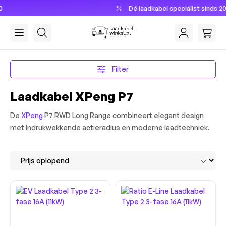
Dé laadkabel specialist sinds 2013
hoofdinhoud
Filter
Laadkabel XPeng P7
De
XPeng
P7 RWD Long Range combineert elegant design
met indrukwekkende actieradius en moderne laadtechniek.