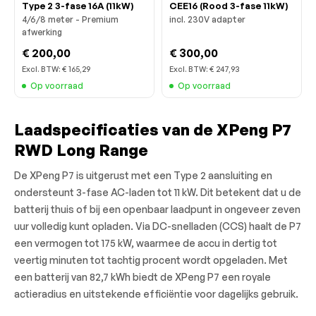
Type 2 3-fase 16A (11kW)
CEE16 (Rood 3-fase 11kW)
4/6/8 meter - Premium
incl. 230V adapter
afwerking
€ 200,00
€ 300,00
Excl. BTW:
€ 165,29
Excl. BTW:
€ 247,93
Op voorraad
Op voorraad
Laadspecificaties van de XPeng P7
RWD Long Range
De XPeng P7 is uitgerust met een Type 2 aansluiting en
ondersteunt 3-fase AC-laden tot 11 kW. Dit betekent dat u de
batterij thuis of bij een openbaar laadpunt in ongeveer zeven
uur volledig kunt opladen. Via DC-snelladen (CCS) haalt de P7
een vermogen tot 175 kW, waarmee de accu in dertig tot
veertig minuten tot tachtig procent wordt opgeladen. Met
een batterij van 82,7 kWh biedt de XPeng P7 een royale
actieradius en uitstekende efficiëntie voor dagelijks gebruik.