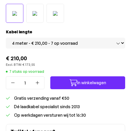
Selecteer
Kabel lengte
€ 210,00
Excl. BTW:
€ 173,55
7 stuks op voorraad
Producthoeveelheid: Voer de gewenste ho
In winkelwagen
Gratis verzending vanaf €50
Dé laadkabel specialist sinds 2013
Op werkdagen versturen wij tot 16:30