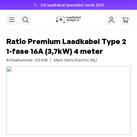
Dé laadkabel specialist sinds 2013
hoofdinhoud
Ratio Premium Laadkabel Type 2
1-fase 16A (3,7kW) 4 meter
Artikelnummer: 31240B
Merk: Ratio Electric (NL)
Afbeeldingengalerij overslaan