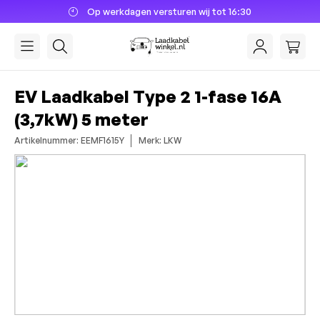
Op werkdagen versturen wij tot 16:30
hoofdinhoud
EV Laadkabel Type 2 1-fase 16A
(3,7kW) 5 meter
Artikelnummer: EEMF1615Y
Merk: LKW
Afbeeldingengalerij overslaan