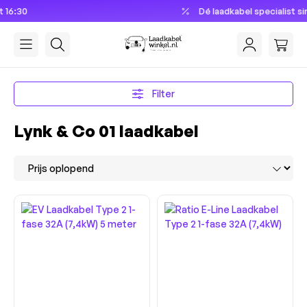
Dé laadkabel specialist sinds 2013
hoofdinhoud
Filter
Lynk & Co 01 laadkabel