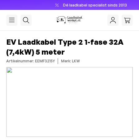
Dé laadkabel specialist sinds 2013
hoofdinhoud
EV Laadkabel Type 2 1-fase 32A
(7,4kW) 5 meter
Artikelnummer: EEMF3215Y
Merk: LKW
Afbeeldingengalerij overslaan