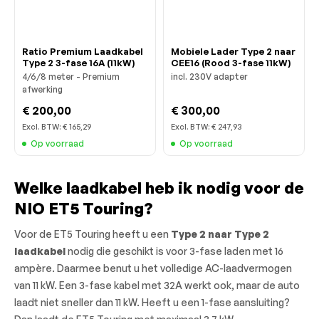
Ratio Premium Laadkabel
Mobiele Lader Type 2 naar
Type 2 3-fase 16A (11kW)
CEE16 (Rood 3-fase 11kW)
4/6/8 meter - Premium
incl. 230V adapter
afwerking
€ 200,00
€ 300,00
Excl. BTW:
€ 165,29
Excl. BTW:
€ 247,93
Op voorraad
Op voorraad
Welke laadkabel heb ik nodig voor de
NIO ET5 Touring?
Voor de ET5 Touring heeft u een
Type 2 naar Type 2
laadkabel
nodig die geschikt is voor 3-fase laden met 16
ampère. Daarmee benut u het volledige AC-laadvermogen
van 11 kW. Een 3-fase kabel met 32A werkt ook, maar de auto
laadt niet sneller dan 11 kW. Heeft u een 1-fase aansluiting?