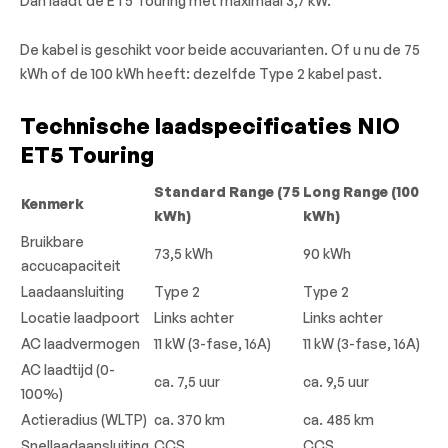
Dan laadt de ET5 Touring met maximaal 3,7 kW.
De kabel is geschikt voor beide accuvarianten. Of u nu de 75
kWh of de 100 kWh heeft: dezelfde Type 2 kabel past.
Technische laadspecificaties NIO
ET5 Touring
Standard Range (75
Long Range (100
Kenmerk
kWh)
kWh)
Bruikbare
73,5 kWh
90 kWh
accucapaciteit
Laadaansluiting
Type 2
Type 2
Locatie laadpoort
Links achter
Links achter
AC laadvermogen
11 kW (3-fase, 16A)
11 kW (3-fase, 16A)
AC laadtijd (0-
ca. 7,5 uur
ca. 9,5 uur
100%)
Actieradius (WLTP)
ca. 370 km
ca. 485 km
Snellaadaansluiting
CCS
CCS