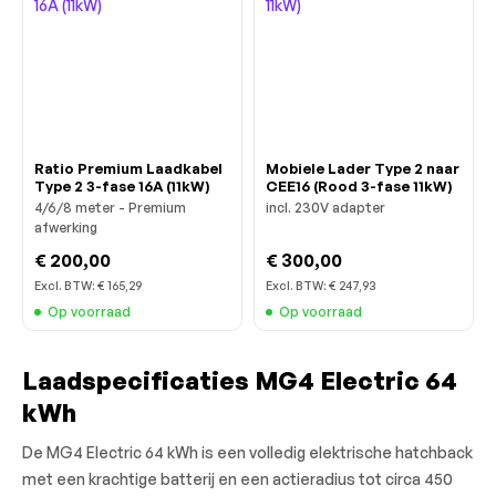
Ratio Premium Laadkabel
Mobiele Lader Type 2 naar
Type 2 3-fase 16A (11kW)
CEE16 (Rood 3-fase 11kW)
4/6/8 meter - Premium
incl. 230V adapter
afwerking
€ 200,00
€ 300,00
Excl. BTW:
€ 165,29
Excl. BTW:
€ 247,93
Op voorraad
Op voorraad
Laadspecificaties MG4 Electric 64
kWh
De MG4 Electric 64 kWh is een volledig elektrische hatchback
met een krachtige batterij en een actieradius tot circa 450