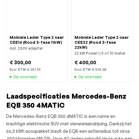
Mobiele Lader Type 2 naar
Mobiele Lader Type 2 naar
CEE16 (Rood 3-fase 11kW)
CEE32 (Rood 3-fase
22kW)
incl. 230V adapter
22 kW Power! | 5 of 10 meter
€ 300,00
€ 400,00
Excl. BTW:
€ 247,93
Excl. BTW:
€ 330,58
Op voorraad
Op voorraad
Laadspecificaties Mercedes-Benz
EQB 350 4MATIC
De Mercedes-Benz EQB 350 4MATIC is een ruime en
krachtige elektrische SUV met vierwielaandrijving. Dankzij het
66,5 kWh accupakket biedt de EQB een actieradius tot circa
400 kilometer (WLTP). Voor AC-laden gebruikt deze auto een