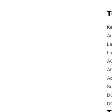
T
K
Ac
La
Lo
A
AC
Ac
Sn
DC
DC