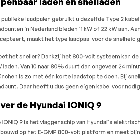
penbaar laden en snelladen
j publieke laadpalen gebruikt u dezelfde Type 2 kabe
adpunten in Nederland bieden 11 kW of 22 kW aan. Aa
cepteert, maakt het type laadpaal voor de snelheid g
et het sneller? Dankzij het 800-volt systeem kan de
 laden. Van 10 naar 80% duurt dan ongeveer 24 minu
nchen is zo met één korte laadstop te doen. Bij snell
adpunt. Daar heeft u dus geen eigen kabel voor nodig
ver de Hyundai IONIQ 9
 IONIQ 9 is het vlaggenschip van Hyundai's elektris
bouwd op het E-GMP 800-volt platform en meet bijna 5