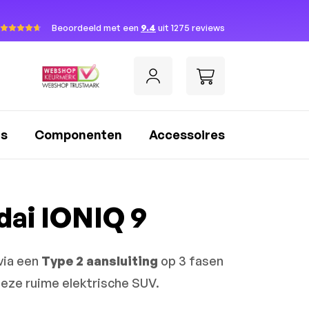
Beoordeeld met een
9.4
uit 1275 reviews
rs
Componenten
Accessoires
dai IONIQ 9
via een
Type 2 aansluiting
op 3 fasen
 deze ruime elektrische SUV.