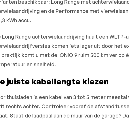
rianten beschikbaar: Long Range met achterwielaand
erwielaandrijving en de Performance met vierwielaand
0,3 kWh accu.
 Long Range achterwielaandrijving haalt een WLTP-a
erwielaandrijfversies komen iets lager uit door het 
 praktijk komt u met de IONIQ 9 ruim 500 km ver op één 
mperatuur en snelheid.
e juiste kabellengte kiezen
or thuisladen is een kabel van 3 tot 5 meter meestal
zit rechts achter. Controleer vooraf de afstand tuss
aat. Staat de laadpaal aan de muur van de garage? Da