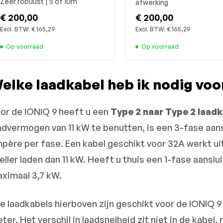
Zeer robuust | 5 of 10m
afwerking
€ 200,00
€ 200,00
Excl. BTW:
€ 165,29
Excl. BTW:
€ 165,29
Op voorraad
Op voorraad
elke laadkabel heb ik nodig voo
or de IONIQ 9 heeft u een
Type 2 naar Type 2 laadk
advermogen van 11 kW te benutten, is een 3-fase aans
père per fase. Een kabel geschikt voor 32A werkt uit
eller laden dan 11 kW. Heeft u thuis een 1-fase aansl
ximaal 3,7 kW.
le laadkabels hierboven zijn geschikt voor de IONIQ 9
ter. Het verschil in laadsnelheid zit niet in de kabel, 