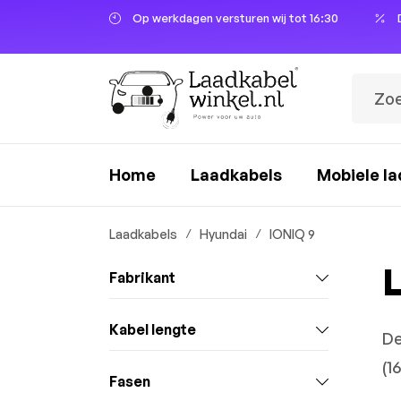
Op werkdagen versturen wij tot 16:30
oekopdracht
Ga naar de hoofdnavigatie
Home
Laadkabels
Mobiele la
Laadkabels
Hyundai
IONIQ 9
L
Fabrikant
Kabel lengte
De
(1
Fasen