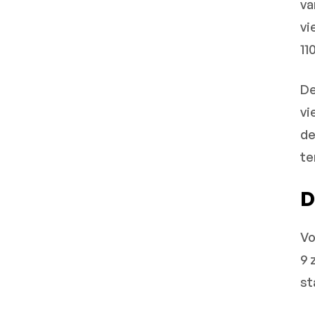
va
vi
11
De
vi
de
te
D
Vo
9 
st