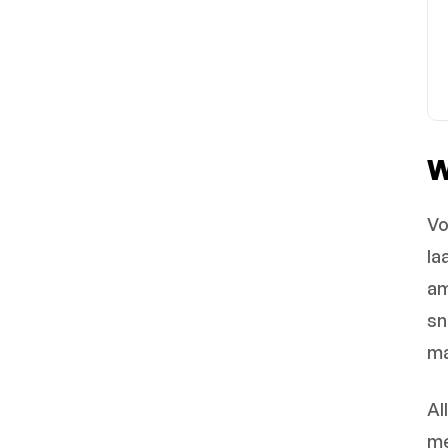
W
Vo
la
am
sn
ma
Al
me