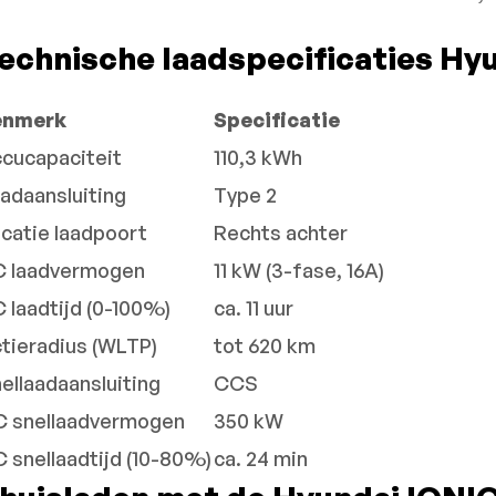
echnische laadspecificaties Hy
enmerk
Specificatie
cucapaciteit
110,3 kWh
adaansluiting
Type 2
catie laadpoort
Rechts achter
C laadvermogen
11 kW (3-fase, 16A)
 laadtijd (0-100%)
ca. 11 uur
tieradius (WLTP)
tot 620 km
ellaadaansluiting
CCS
 snellaadvermogen
350 kW
 snellaadtijd (10-80%)
ca. 24 min