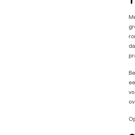
T
Me
gr
ro
da
pr
Be
ee
vo
ov
Op