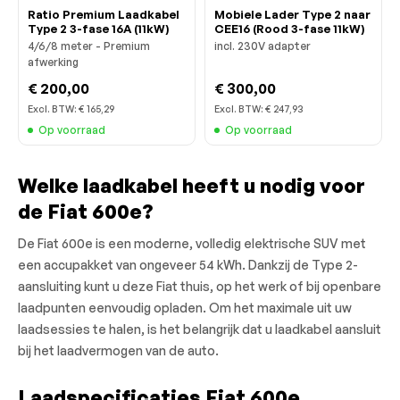
Ratio Premium Laadkabel
Mobiele Lader Type 2 naar
Type 2 3-fase 16A (11kW)
CEE16 (Rood 3-fase 11kW)
4/6/8 meter - Premium
incl. 230V adapter
afwerking
€ 200,00
€ 300,00
Excl. BTW:
€ 165,29
Excl. BTW:
€ 247,93
Op voorraad
Op voorraad
Welke laadkabel heeft u nodig voor
de Fiat 600e?
De Fiat 600e is een moderne, volledig elektrische SUV met
een accupakket van ongeveer 54 kWh. Dankzij de Type 2-
aansluiting kunt u deze Fiat thuis, op het werk of bij openbare
laadpunten eenvoudig opladen. Om het maximale uit uw
laadsessies te halen, is het belangrijk dat u laadkabel aansluit
bij het laadvermogen van de auto.
Laadspecificaties Fiat 600e