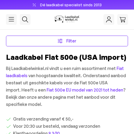
Dé laadkabel specialist sinds 2013
hoofdinhoud
Filter
Laadkabel Fiat 500e (USA import)
Bij Laadkabelwinkel.nl vindt u een ruim assortiment met
Fiat
laadkabels
van hoogstaande kwaliteit. Onderstaand aanbod
bestaat uit geschikte kabels voor de Fiat 500e USA
import. Heeft u een
Fiat 500e EU model van 2021 tot heden
?
Bekijk dan onze andere pagina met het aanbod voor dit
specifieke model.
Gratis verzending vanaf € 50,-
Voor 20:30 uur besteld, vandaag verzonden
Klantbeoordeling
9,3/10