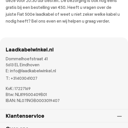
deze voor 20:30 uur bestelt. De bezorging is ook nog eens
gratis bij een bestelling van €50. Heeft u vragen over de
juiste Fiat 500e laadkabel of weet u niet zeker welke kabel u
nodig heeft? Bel ons even en wij helpen u graag verder.
Laadkabelwinkel.nl
Dommelhoefstraat 41
5613 EL Eindhoven
E:
info@laadkabelwinkel.nl
T:
+31403041027
KvK: 17227169
Btw: NL819500409B01
IBAN: NL07INGB0003019407
Klantenservice