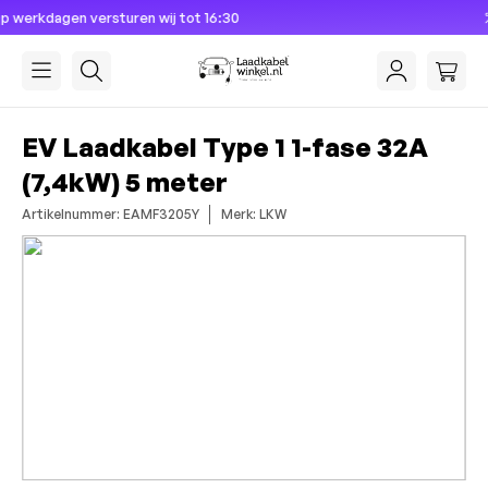
6:30
Dé laadkabel specialist sinds
hoofdinhoud
EV Laadkabel Type 1 1-fase 32A
(7,4kW) 5 meter
Artikelnummer: EAMF3205Y
Merk: LKW
Afbeeldingengalerij overslaan