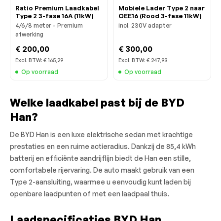
Ratio Premium Laadkabel
Mobiele Lader Type 2 naar
Type 2 3-fase 16A (11kW)
CEE16 (Rood 3-fase 11kW)
4/6/8 meter - Premium
incl. 230V adapter
afwerking
€ 200,00
€ 300,00
Excl. BTW:
€ 165,29
Excl. BTW:
€ 247,93
Op voorraad
Op voorraad
Welke laadkabel past bij de BYD
Han?
De BYD Han is een luxe elektrische sedan met krachtige
prestaties en een ruime actieradius. Dankzij de 85,4 kWh
batterij en efficiënte aandrijflijn biedt de Han een stille,
comfortabele rijervaring. De auto maakt gebruik van een
Type 2-aansluiting, waarmee u eenvoudig kunt laden bij
openbare laadpunten of met een laadpaal thuis.
Laadspecificaties BYD Han