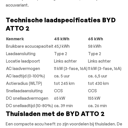
accuvariant.
Technische laadspecificaties BYD
ATTO 2
Kenmerk
45 kWh
65 kWh
Bruikbare accucapaciteit
45,1 kWh
58 kWh
Laadaansluiting
Type 2
Type 2
Locatie laadpoort
Links achter
Links achter
AC laadvermogen
11 kW (3-fase, 16A)
11 kW (3-fase, 16A)
AC laadtijd (0-100%)
ca. 5 uur
ca. 6,5 uur
Actieradius (WLTP)
tot 245 km
tot 430 km
Snellaadaansluiting
CCS
CCS
DC snellaadvermogen
65 kW
155 kW
DC snellaadtijd (10-80%)
ca. 39 min
ca. 26 min
Thuisladen met de BYD ATTO 2
Een compacte accu heeft zo zijn voordelen bij thuisladen. De