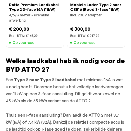
Ratio Premium Laadkabel
Mobiele Lader Type 2 naar
Type 2 3-fase 16A (11kW)
CEE16 (Rood 3-fase 11kW)
4/6/8 meter - Premium
incl. 230V adapter
afwerking
€ 200,00
€ 300,00
Excl. BTW:
€ 165,29
Excl. BTW:
€ 247,93
Op voorraad
Op voorraad
Welke laadkabel heb ik nodig voor de
BYD ATTO 2?
Een
Type 2 naar Type 2 laadkabel
met minimaal 16A is wat
u nodig heeft. Daarmee benut u het volledige laadvermogen
van 11 kW op een 3-fase aansluiting. Dit geldt voor zowel de
45 kWh als de 65 kWh variant van de ATTO 2.
Thuis een 1-fase aansluiting? Dan laadt de ATTO 2 met 3,7
kW (16A) of 7,4 kW (32A). Dankzij de relatief compacte accu is
de laadtijd ook op 1-fase goed te doen, zeker bij de kleinere