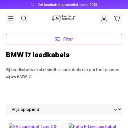
Dé laadkabel specialist sinds 2013
hoofdinhoud
Filter
BMW i7 laadkabels
Bij Laadkabelwinkel.nl vindt u laadkabels die perfect passen
bij uw BMW i7.