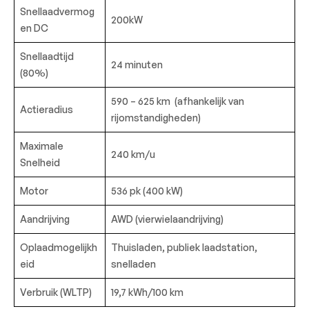
Snellaadvermog
200kW
en DC
Snellaadtijd
24 minuten
(80%)
590 – 625 km
(afhankelijk van
Actieradius
rijomstandigheden)
Maximale
240 km/u
Snelheid
Motor
536 pk (400 kW)
Aandrijving
AWD (vierwielaandrijving)
Oplaadmogelijkh
Thuisladen, publiek laadstation,
eid
snelladen
Verbruik (WLTP)
19,7 kWh/100 km