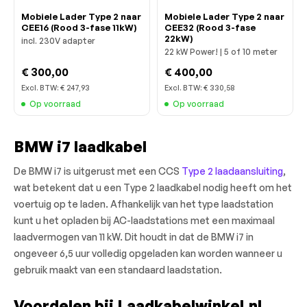
Mobiele Lader Type 2 naar
Mobiele Lader Type 2 naar
CEE16 (Rood 3-fase 11kW)
CEE32 (Rood 3-fase
22kW)
incl. 230V adapter
22 kW Power! | 5 of 10 meter
€ 300,00
€ 400,00
Excl. BTW:
€ 247,93
Excl. BTW:
€ 330,58
Op voorraad
Op voorraad
BMW i7 laadkabel
De BMW i7 is uitgerust met een CCS
Type 2 laadaansluiting
,
wat betekent dat u een Type 2 laadkabel nodig heeft om het
voertuig op te laden. Afhankelijk van het type laadstation
kunt u het opladen bij AC-laadstations met een maximaal
laadvermogen van 11 kW. Dit houdt in dat de BMW i7 in
ongeveer 6,5 uur volledig opgeladen kan worden wanneer u
gebruik maakt van een standaard laadstation.
Voordelen bij Laadkabelwinkel.nl