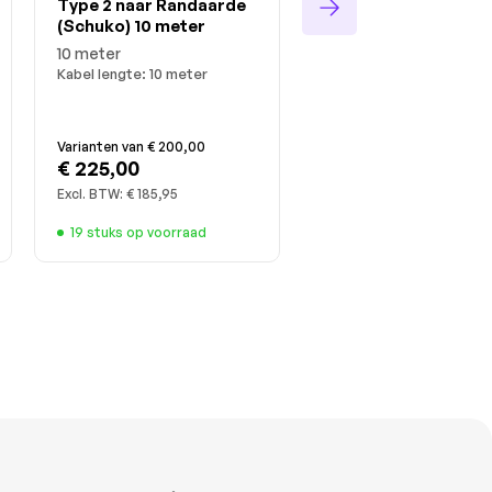
Type 2 naar Randaarde
naar Randaarde
(Schuko) 10 meter
(Schuko) instelbaar 
16A 10 meter
10 meter
Kabel lengte:
10 meter
Veel extra functies | 5
15-20m
Kabel lengte:
10 meter
Varianten van
€ 200,00
Varianten van
€ 200,00
€ 225,00
€ 225,00
Excl. BTW:
€ 185,95
Excl. BTW:
€ 185,95
19 stuks op voorraad
15 stuks op voorraad