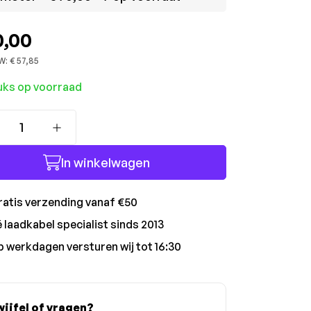
0,00
W:
€ 57,85
uks op voorraad
Producthoeveelheid: Voer de gewenste hoev
In winkelwagen
atis verzending vanaf €50
 laadkabel specialist sinds 2013
 werkdagen versturen wij tot 16:30
ijfel of vragen?