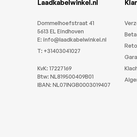
Laadkabelwinkel.nl
Kla
Dommelhoefstraat 41
Verz
5613 EL Eindhoven
Beta
E:
info@laadkabelwinkel.nl
Reto
T:
+31403041027
Gara
KvK: 17227169
Klac
Btw: NL819500409B01
Alge
IBAN: NL07INGB0003019407