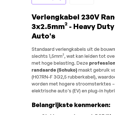
Verlengkabel 230V Ran
3x2.5mm² - Heavy Duty 
Auto's
Standaard verlengkabels uit de bouw
slechts 1,5mm², wat kan leiden tot ove
met hoge belasting. Deze
profession
randaarde (Schuko)
maakt gebruik va
(H07RN-F 3G2,5 rubberkabel), waardoor
worden met hogere stroomsterktes – i
elektrische auto's (EV) en plug-in hybr
Belangrijkste kenmerken: