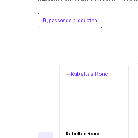
Bijpassende producten
Productgalerij overslaan
iele Lader Type 2
Kabeltas Rond