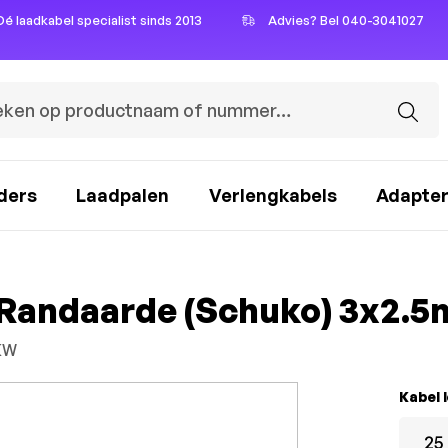
Dé laadkabel specialist sinds 2013
Advies? Bel 040-3041027
ders
Laadpalen
Verlengkabels
Adapte
 Randaarde (Schuko) 3x2.
KW
Select
Kabel 