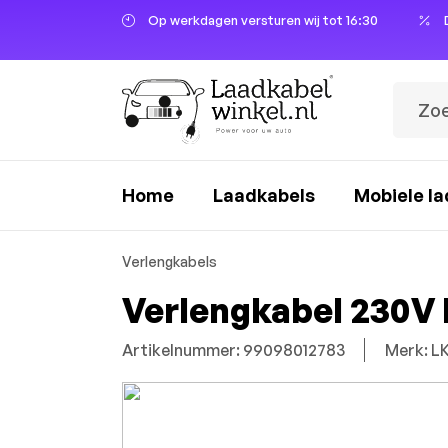
Op werkdagen versturen wij tot 16:30
oekopdracht
Ga naar de hoofdnavigatie
Home
Laadkabels
Mobiele la
Verlengkabels
Verlengkabel 230V
Artikelnummer: 99098012783
Merk: L
Afbeeldingengalerij overslaan