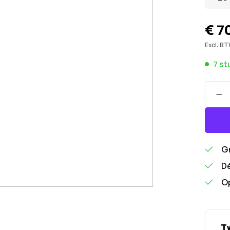
€ 7
Excl. BT
7 st
Gr
Dé
Op
Tw