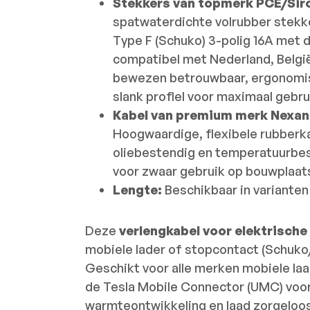
Stekkers van topmerk PCE/Sir
spatwaterdichte volrubber stekk
Type F (Schuko) 3-polig 16A met 
compatibel met Nederland, België 
bewezen betrouwbaar, ergonomis
slank profiel voor maximaal gebr
Kabel van premium merk Nexan
Hoogwaardige, flexibele rubberk
oliebestendig en temperatuurbest
voor zwaar gebruik op bouwplaat
Lengte:
Beschikbaar in varianten 
Deze
verlengkabel voor elektrische
mobiele lader of stopcontact (Schuko/
Geschikt voor alle merken mobiele laa
de Tesla Mobile Connector (UMC) voor
warmteontwikkeling en laad zorgeloo