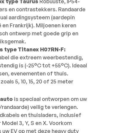
ox type Taurus
Robuuste, IP54-
ers en contrastekkers. Randaarde
dual aardingsysteem (aardepin
en Frankrijk). Miljoenen keren
ch ontwerp met goede grip en
uiksgemak.
s type Titanex H07RN-F:
abel die extreem weerbestendig,
endig is (-25°C tot +55°C). Ideaal
sen, evenementen of thuis.
zoals 5, 10, 15, 20 of 25 meter
 auto
is speciaal ontworpen om uw
randaarde) veilig te verlengen.
dkabels en thuisladers, inclusief
 Model 3, Y, S en X. Voorkom
s uw EV op met deze heavy duty