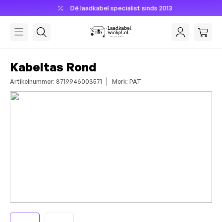
Dé laadkabel specialist sinds 2013
hoofdinhoud
Kabeltas Rond
Artikelnummer: 8719946003571
Merk: PAT
Afbeeldingengalerij overslaan