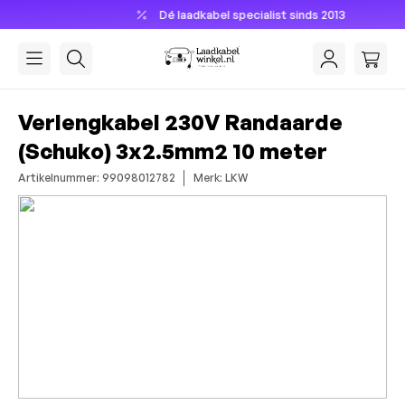
Dé laadkabel specialist sinds 2013
hoofdinhoud
Verlengkabel 230V Randaarde
(Schuko) 3x2.5mm2 10 meter
Artikelnummer: 99098012782
Merk: LKW
Afbeeldingengalerij overslaan