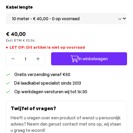
Selecteer
Kabel lengte
€ 40,00
Excl. BTW:
€ 33,06
LET OP: Dit artikel is niet op voorraad
Producthoeveelheid: Voer de gewenste ho
In winkelwagen
Gratis verzending vanaf €50
Dé laadkabel specialist sinds 2013
Op werkdagen versturen wij tot 16:30
Twijfel of vragen?
Heeft u vragen over een product of wenst u persoonlijk
advies? Neem dan gerust contact met ons op, wij staan
u graag te woord!