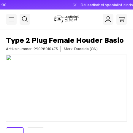
Dé laadkabel specialist sinds 2013
hoofdinhoud
Type 2 Plug Female Houder Basic
Artikelnummer: 99098010475
Merk: Duosida (CN)
Afbeeldingengalerij overslaan