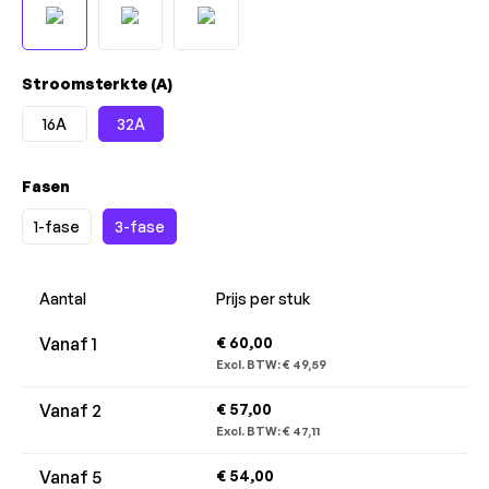
Selecteer
Stroomsterkte (A)
16A
32A
Selecteer
Fasen
1-fase
3-fase
Aantal
Prijs per stuk
Vanaf
1
€ 60,00
Excl. BTW:
€ 49,59
Vanaf
2
€ 57,00
Excl. BTW:
€ 47,11
Vanaf
5
€ 54,00