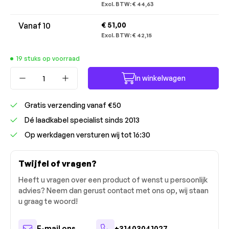
Excl. BTW:
€ 44,63
Vanaf
10
€ 51,00
Excl. BTW:
€ 42,15
19 stuks op voorraad
Producthoeveelheid: Voer de gewenste ho
In winkelwagen
Gratis verzending vanaf €50
Dé laadkabel specialist sinds 2013
Op werkdagen versturen wij tot 16:30
Twijfel of vragen?
Heeft u vragen over een product of wenst u persoonlijk
advies? Neem dan gerust contact met ons op, wij staan
u graag te woord!
E-mail ons
+31403041027