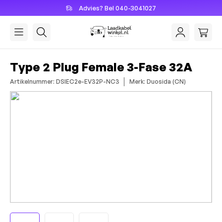
Advies? Bel 040-3041027
hoofdinhoud
Type 2 Plug Female 3-Fase 32A
Artikelnummer: DSIEC2e-EV32P-NC3
Merk: Duosida (CN)
Afbeeldingengalerij overslaan