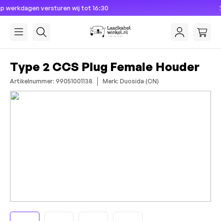
t 16:30
Dé laadkabel specialist si
hoofdinhoud
Type 2 CCS Plug Female Houder
Artikelnummer: 99051001138
Merk: Duosida (CN)
Afbeeldingengalerij overslaan