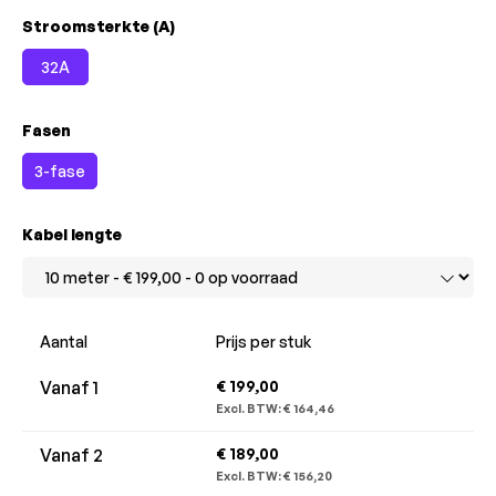
Selecteer
Stroomsterkte (A)
32A
Selecteer
Fasen
3-fase
Selecteer
Kabel lengte
Aantal
Prijs per stuk
Vanaf
1
€ 199,00
Excl. BTW:
€ 164,46
Vanaf
2
€ 189,00
Excl. BTW:
€ 156,20