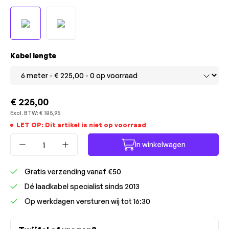
Selecteer
Kabel lengte
€ 225,00
Excl. BTW:
€ 185,95
LET OP: Dit artikel is niet op voorraad
Producthoeveelheid: Voer de gewenste ho
In winkelwagen
Gratis verzending vanaf €50
Dé laadkabel specialist sinds 2013
Op werkdagen versturen wij tot 16:30