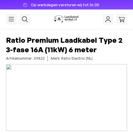
rsturen wij tot 16:30
Dé laadkab
hoofdinhoud
Ratio Premium Laadkabel Type 2
3-fase 16A (11kW) 6 meter
Artikelnummer: 39822
Merk: Ratio Electric (NL)
Afbeeldingengalerij overslaan