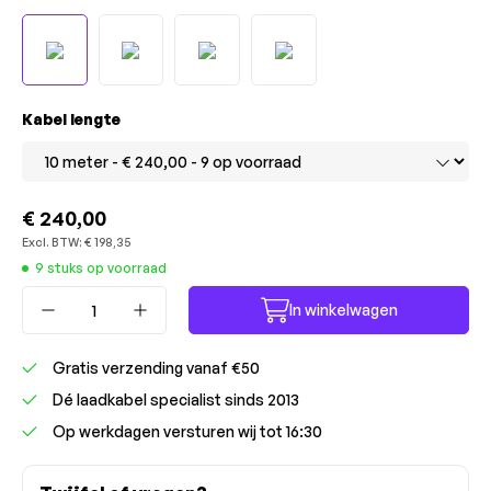
Selecteer
Kabel lengte
€ 240,00
Excl. BTW:
€ 198,35
9 stuks op voorraad
Producthoeveelheid: Voer de gewenste ho
In winkelwagen
Gratis verzending vanaf €50
Dé laadkabel specialist sinds 2013
Op werkdagen versturen wij tot 16:30