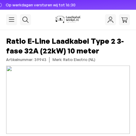
 tot 16:30
Dé laadkabel specialis
hoofdinhoud
Ratio E-Line Laadkabel Type 2 3-
fase 32A (22kW) 10 meter
Artikelnummer: 39943
Merk: Ratio Electric (NL)
Afbeeldingengalerij overslaan