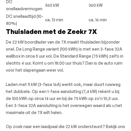
DC
360 kW
360 kW
snellaadvermogen
DC snellaadtijd (10-
ca. 13 min
ca. 16 min
80%)
Thuisladen met de Zeekr 7X
De 22 kW boordlader van de 7X maakt thuisladen bijzonder
snel. De Long Range variant (100 kWh) is met een 3-fase 32A
wallbox in circa 5 uur vol. De Standard Range (75 kWh) zelfs in
slechts 4 uur. Komt u om 18:00 uur thuis? Dan is de auto ruim
voor het slapengaan weer vol.
Laden met 11 kW (3-fase 16A) werkt ook, maar duurt ruwweg
het dubbele. Op een 1-fase aansluiting (7,4 kW) rekent u bij
de 100 kWh op circa 14 uur en bij de 75 kWh op zo'n 10,5 uur.
Een 3-fase 32A aansluiting is het overwegen waard als u het
maximale uit de 7X wilt halen.
Op zoek naar een laadpaal die 22 kW ondersteunt? Bekijk ons