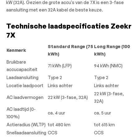
kW (32A). Gezien de grote accu's van de 7X is een 3-fase
aansluiting met een 32A kabel de beste keuze.
Technische laadspecificaties Zeekr
7X
Standard Range (75
Long Range (100
Kenmerk
kWh)
kWh)
Bruikbare
71 kWh (LFP)
94 kWh (NMC)
accucapaciteit
Laadaansluiting
Type 2
Type 2
Locatie laadpoort
Links achter
Links achter
22 kW (3-fase,
AC laadvermogen
22 kW (3-fase, 32A)
32A)
AC laadtijd (0-
ca. 4 uur
ca. 5 uur
100%)
Actieradius (WLTP)
tot 480 km
tot 615 km
Snellaadaansluiting
CCS
CCS