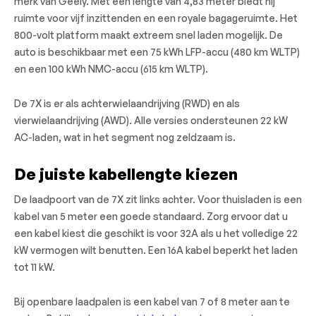
merk van Geely. Met een lengte van 4,83 meter biedt hij
ruimte voor vijf inzittenden en een royale bagageruimte. Het
800-volt platform maakt extreem snel laden mogelijk. De
auto is beschikbaar met een 75 kWh LFP-accu (480 km WLTP)
en een 100 kWh NMC-accu (615 km WLTP).
De 7X is er als achterwielaandrijving (RWD) en als
vierwielaandrijving (AWD). Alle versies ondersteunen 22 kW
AC-laden, wat in het segment nog zeldzaam is.
De juiste kabellengte kiezen
De laadpoort van de 7X zit links achter. Voor thuisladen is een
kabel van 5 meter een goede standaard. Zorg ervoor dat u
een kabel kiest die geschikt is voor 32A als u het volledige 22
kW vermogen wilt benutten. Een 16A kabel beperkt het laden
tot 11 kW.
Bij openbare laadpalen is een kabel van 7 of 8 meter aan te