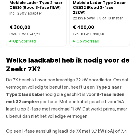
Mobiele Lader Type 2 naar
Mobiele Lader Type 2 naar
CEE16 (Rood 3-fase 11kW)
CEE32 (Rood 3-fase
22kW)
incl. 230V adapter
22 kW Power! | 5 of 10 meter
€ 300,00
€ 400,00
Excl. BTW:
€ 247,93
Excl. BTW:
€ 330,58
Op voorraad
Op voorraad
Welke laadkabel heb ik nodig voor de
Zeekr 7X?
De 7X beschikt over een krachtige 22 kW boordlader. Om dat
vermogen volledig te benutten, heeft u een
Type 2 naar
Type 2 laadkabel
nodig die geschikt is voor
3-fase laden
met 32 ampère
per fase. Met een kabel geschikt voor 16A
laadt u op 3-fase met maximaal 11 kW. Dat werkt prima, maar
u benut dan niet het volledige vermogen.
Op een 1-fase aansluiting laadt de 7X met 3,7 kW (16A) of 7,4