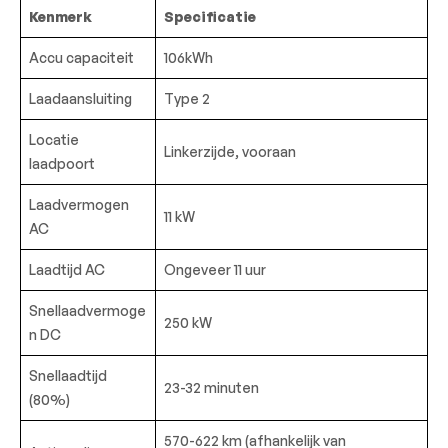
Kenmerk
Specificatie
Accu capaciteit
106kWh
Laadaansluiting
Type 2
Locatie
Linkerzijde, vooraan
laadpoort
Laadvermogen
11 kW
AC
Laadtijd AC
Ongeveer 11 uur
Snellaadvermoge
250 kW
n DC
Snellaadtijd
23-32 minuten
(80%)
570-622 km (afhankelijk van