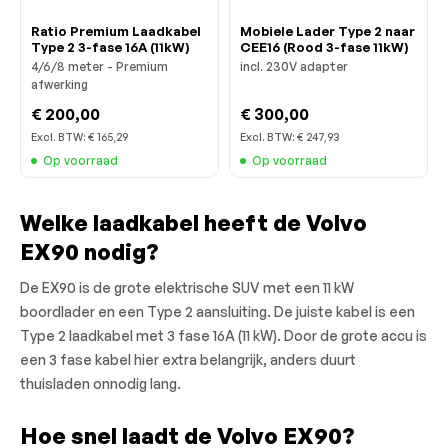
Ratio Premium Laadkabel
Mobiele Lader Type 2 naar
Type 2 3-fase 16A (11kW)
CEE16 (Rood 3-fase 11kW)
4/6/8 meter - Premium
incl. 230V adapter
afwerking
€ 200,00
€ 300,00
Excl. BTW:
€ 165,29
Excl. BTW:
€ 247,93
Op voorraad
Op voorraad
Welke laadkabel heeft de Volvo
EX90 nodig?
De EX90 is de grote elektrische SUV met een 11 kW
boordlader en een Type 2 aansluiting. De juiste kabel is een
Type 2 laadkabel met 3 fase 16A (11 kW). Door de grote accu is
een 3 fase kabel hier extra belangrijk, anders duurt
thuisladen onnodig lang.
Hoe snel laadt de Volvo EX90?