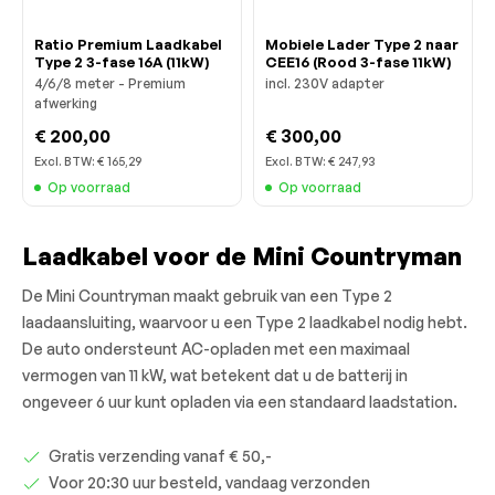
Ratio Premium Laadkabel
Mobiele Lader Type 2 naar
Type 2 3-fase 16A (11kW)
CEE16 (Rood 3-fase 11kW)
4/6/8 meter - Premium
incl. 230V adapter
afwerking
€ 200,00
€ 300,00
Excl. BTW:
€ 165,29
Excl. BTW:
€ 247,93
Op voorraad
Op voorraad
Laadkabel voor de Mini Countryman
De Mini Countryman maakt gebruik van een Type 2
laadaansluiting, waarvoor u een Type 2 laadkabel nodig hebt.
De auto ondersteunt AC-opladen met een maximaal
vermogen van 11 kW, wat betekent dat u de batterij in
ongeveer 6 uur kunt opladen via een standaard laadstation.
Gratis verzending vanaf € 50,-
Voor 20:30 uur besteld, vandaag verzonden