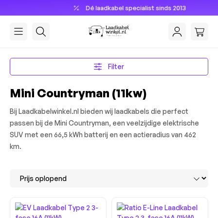
Dé laadkabel specialist sinds 2013
hoofdinhoud
Filter
Mini Countryman (11kw)
Bij Laadkabelwinkel.nl bieden wij laadkabels die perfect
passen bij de Mini Countryman, een veelzijdige elektrische
SUV met een 66,5 kWh batterij en een actieradius van 462
km.