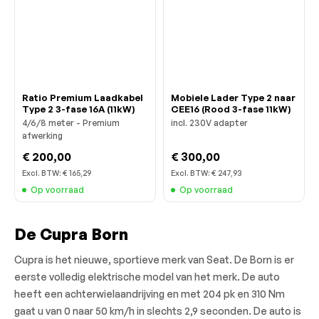
Ratio Premium Laadkabel
Mobiele Lader Type 2 naar
Type 2 3-fase 16A (11kW)
CEE16 (Rood 3-fase 11kW)
4/6/8 meter - Premium
incl. 230V adapter
afwerking
€ 200,00
€ 300,00
Excl. BTW:
€ 165,29
Excl. BTW:
€ 247,93
Op voorraad
Op voorraad
De Cupra Born
Cupra is het nieuwe, sportieve merk van Seat. De Born is er
eerste volledig elektrische model van het merk. De auto
heeft een achterwielaandrijving en met 204 pk en 310 Nm
gaat u van 0 naar 50 km/h in slechts 2,9 seconden. De auto is