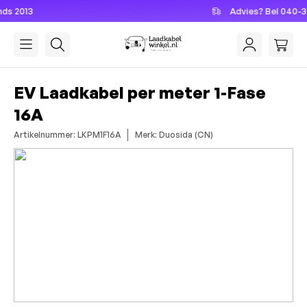
Advies? Bel 040-3041027
hoofdinhoud
EV Laadkabel per meter 1-Fase
16A
Artikelnummer: LKPM1F16A
Merk: Duosida (CN)
Afbeeldingengalerij overslaan