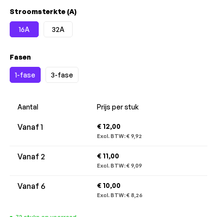
Selecteer
Stroomsterkte (A)
16A
32A
Selecteer
Fasen
1-fase
3-fase
Aantal
Prijs per stuk
Vanaf
1
€ 12,00
Excl. BTW:
€ 9,92
Vanaf
2
€ 11,00
Excl. BTW:
€ 9,09
Vanaf
6
€ 10,00
Excl. BTW:
€ 8,26