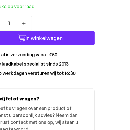
uks op voorraad
Producthoeveelheid: Voer de gewenste hoev
In winkelwagen
atis verzending vanaf €50
 laadkabel specialist sinds 2013
 werkdagen versturen wij tot 16:30
ijfel of vragen?
eft u vragen over een product of
nst u persoonlijk advies? Neem dan
rust contact met ons op, wij staan u
aag te woord!