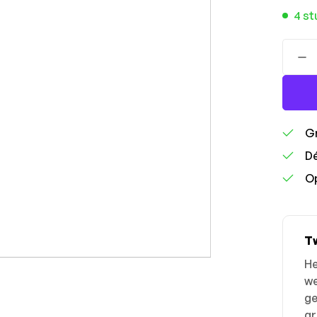
4 st
Gr
Dé
Op
Tw
He
we
ge
gr