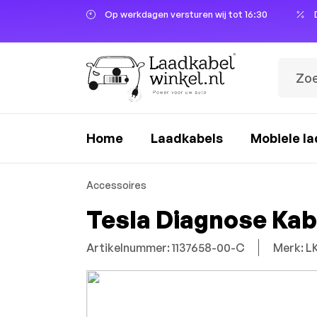
Op werkdagen versturen wij tot 16:30
oekopdracht
Ga naar de hoofdnavigatie
Home
Laadkabels
Mobiele la
Accessoires
Tesla Diagnose Kab
Artikelnummer: 1137658-00-C
Merk: 
Afbeeldingengalerij overslaan