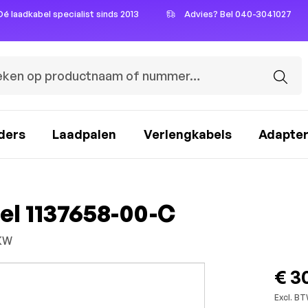
Dé laadkabel specialist sinds 2013
Advies? Bel 040-3041027
ders
Laadpalen
Verlengkabels
Adapte
el 1137658-00-C
LKW
€ 3
Excl. BT