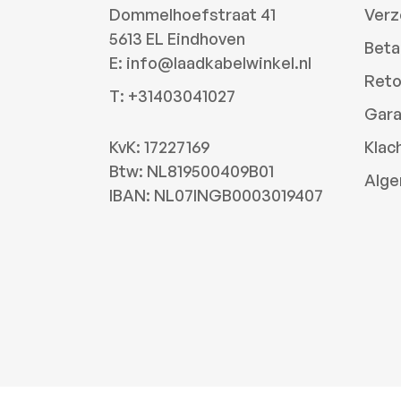
Dommelhoefstraat 41
Verz
5613 EL Eindhoven
Beta
E:
info@laadkabelwinkel.nl
Reto
T:
+31403041027
Gara
KvK: 17227169
Klac
Btw: NL819500409B01
Alge
IBAN: NL07INGB0003019407