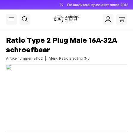
Dé laadkabel specialist sinds 2013
hoofdinhoud
Ratio Type 2 Plug Male 16A-32A
schroefbaar
Artikelnummer: 31102
Merk: Ratio Electric (NL)
Afbeeldingengalerij overslaan