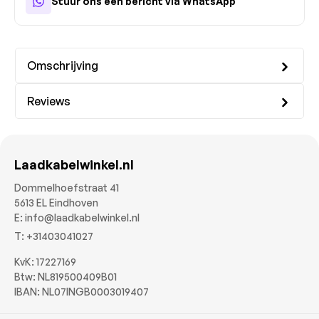
Stuur ons een bericht via WhatsApp
Omschrijving
Reviews
Laadkabelwinkel.nl
Dommelhoefstraat 41
5613 EL Eindhoven
E:
info@laadkabelwinkel.nl
T:
+31403041027
KvK: 17227169
Btw: NL819500409B01
IBAN: NL07INGB0003019407