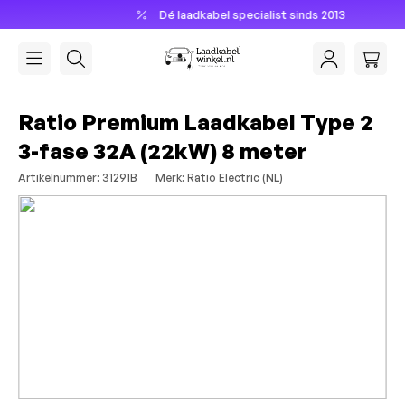
Dé laadkabel specialist sinds 2013
hoofdinhoud
Ratio Premium Laadkabel Type 2
3-fase 32A (22kW) 8 meter
Artikelnummer: 31291B
Merk: Ratio Electric (NL)
Afbeeldingengalerij overslaan