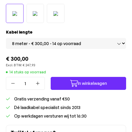
Selecteer
Kabel lengte
€ 300,00
Excl. BTW:
€ 247,93
14 stuks op voorraad
Producthoeveelheid: Voer de gewenste ho
In winkelwagen
Gratis verzending vanaf €50
Dé laadkabel specialist sinds 2013
Op werkdagen versturen wij tot 16:30